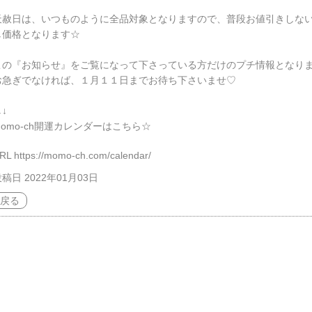
天赦日は、いつものように全品対象となりますので、普段お値引きしな
し価格となります☆

この『お知らせ』をご覧になって下さっている方だけのプチ情報となりま
お急ぎでなければ、１月１１日までお待ち下さいませ♡

↓

momo-ch開運カレンダーはこちら☆
RL
https://momo-ch.com/calendar/
稿日 2022年01月03日
戻る