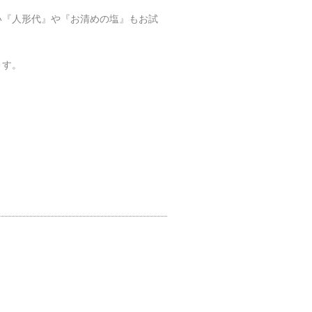
い『人形代』や『お清めの塩』もお試
す。
