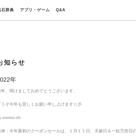
然石辞典
アプリ・ゲーム
Q&A
お知らせ
2022年
新年、明けましておめでとうございます。

どうぞ今年も宜しくお願い申し上げます☆彡

y momo-ch

追伸：今年最初のクーポンセールは、１月１１日、天赦日＆一粒万倍日の